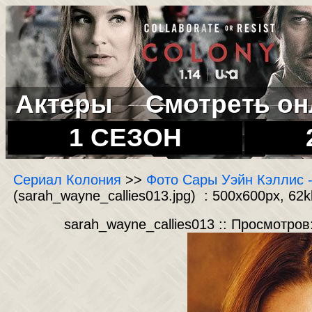
Актеры
Смотреть он
1 СЕЗОН
Сериал Колония
>>
Фото Сары Уэйн Кэллис -
(sarah_wayne_callies013.jpg) : 500x600px, 62k
sarah_wayne_callies013 :: Просмотров