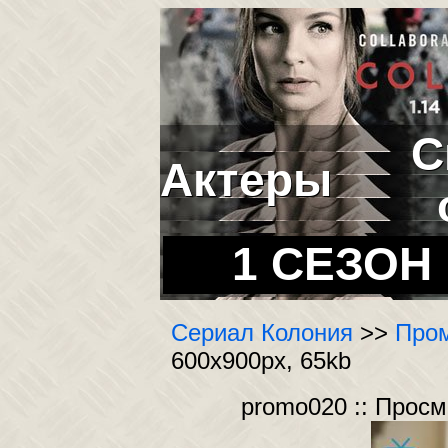
С
Актеры
1 СЕЗОН
Сериал Колония
>>
Пром
600x900px, 65kb
promo020 :: Прос