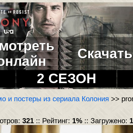
мотреть
Скачать
онлайн
2 СЕЗОН
о и постеры из сериала Колония
>> pro
мотров:
321
:: Рейтинг:
1%
:: Загружено:
1