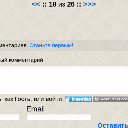
<<
::
18
из
26
::
>>>
ментариев.
Станьте первым!
вый комментарий
 как Гость, или войти:
Email
Оставить