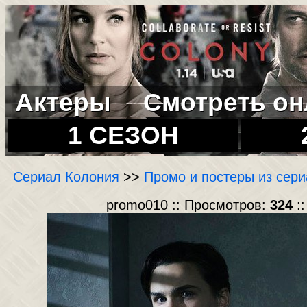
Актеры
Смотреть он
1 СЕЗОН
Сериал Колония
>>
Промо и постеры из сер
promo010 :: Просмотров:
324
::